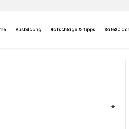
me
Ausbildung
Ratschläge & Tipps
SafeSplas
Website